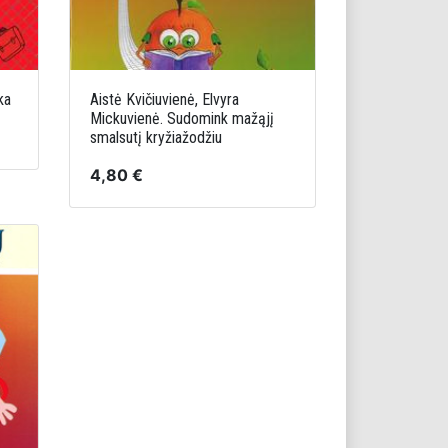
ka
​Aistė Kvičiuvienė, Elvyra
Mickuvienė. Sudomink mažąjį
smalsutį kryžiažodžiu
4,80 €