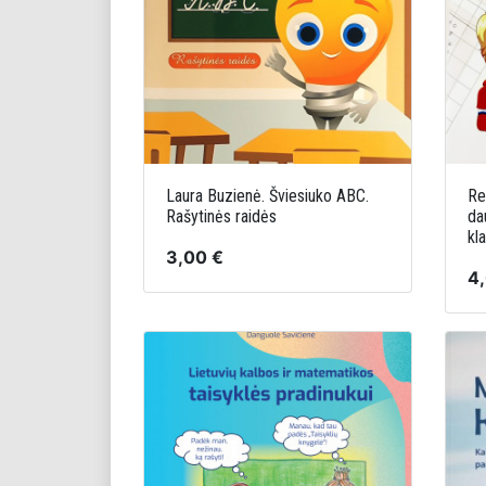
Laura Buzienė. Šviesiuko ABC.
Re
Rašytinės raidės
da
kl
3,00 €
4