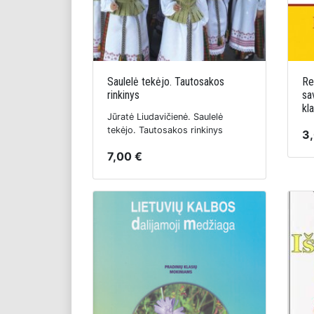
Saulelė tekėjo. Tautosakos
Re
rinkinys
sa
kla
Jūratė Liudavičienė. Saulelė
tekėjo. Tautosakos rinkinys
3
7,00 €