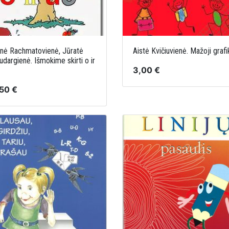
nė Rachmatovienė, Jūratė
​Aistė Kvičiuvienė. Mažoji grafi
udargienė. Išmokime skirti o ir
3,00 €
50 €