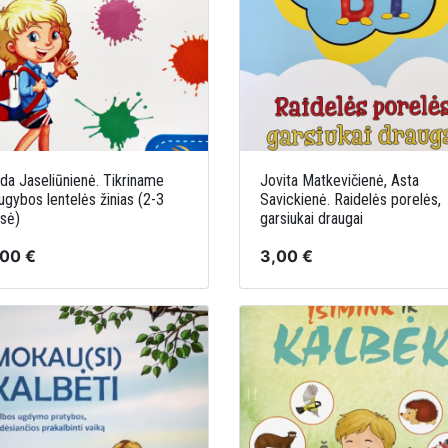
da Jaseliūnienė. Tikriname
Jovita Matkevičienė, Asta
ugybos lentelės žinias (2-3
Savickienė. Raidelės porelės,
asė)
garsiukai draugai
,00 €
3,00 €