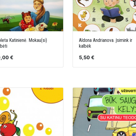
oleta Katinienė. Mokau(si)
Aldona Andrianova. Įsimink ir
lbėti
kalbėk
,00 €
5,50 €