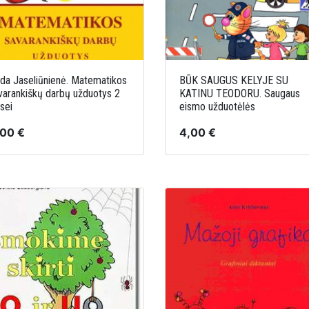
da Jaseliūnienė. Matematikos
BŪK SAUGUS KELYJE SU
varankiškų darbų užduotys 2
KATINU TEODORU. Saugaus
sei
eismo užduotėlės
,00 €
4,00 €