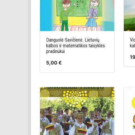
Danguolė Savičienė. Lietuvių
Vi
kalbos ir matematikos taisyklės
ka
pradinukui
19
5,00 €