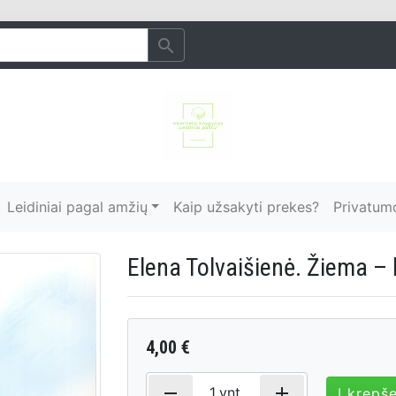
search
Leidiniai pagal amžių
Kaip užsakyti prekes?
Privatumo
Elena Tolvaišienė. Žiema – b
4,00 €
remove
add
1
vnt.
Į krepše