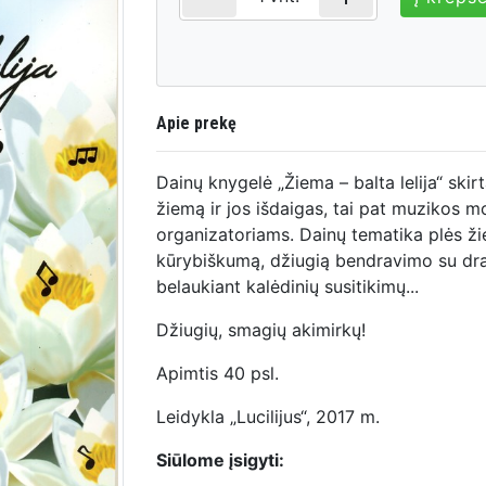
Apie prekę
Dainų knygelė „Žiema – balta lelija“ sk
žiemą ir jos išdaigas, tai pat muzikos 
organizatoriams. Dainų tematika plės ži
kūrybiškumą, džiugią bendravimo su dr
belaukiant kalėdinių susitikimų...
Džiugių, smagių akimirkų!
Apimtis 40 psl.
Leidykla „Lucilijus“, 2017 m.
Siūlome įsigyti: