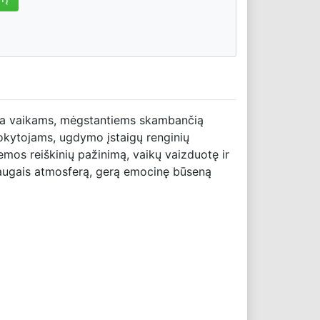
irta vaikams, mėgstantiems skambančią
mokytojams, ugdymo įstaigų renginių
emos reiškinių pažinimą, vaikų vaizduotę ir
augais atmosferą, gerą emocinę būseną