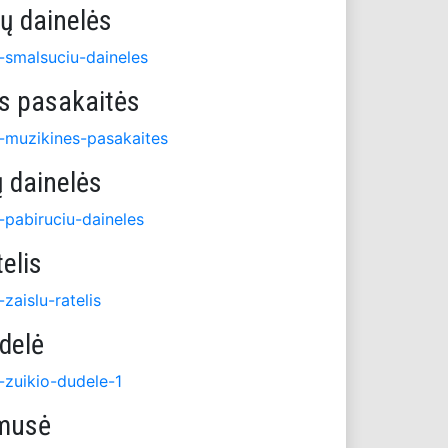
ų dainelės
ne-smalsuciu-daineles
ės pasakaitės
ne-muzikines-pasakaites
ų dainelės
e-pabiruciu-daineles
telis
-zaislu-ratelis
ūdelė
e-zuikio-dudele-1
 musė