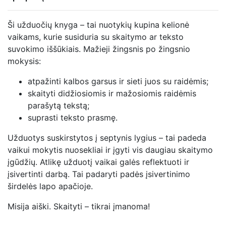
Ši užduočių knyga – tai nuotykių kupina kelionė
vaikams, kurie susiduria su skaitymo ar teksto
suvokimo iššūkiais. Mažieji žingsnis po žingsnio
mokysis:
atpažinti kalbos garsus ir sieti juos su raidėmis;
skaityti didžiosiomis ir mažosiomis raidėmis
parašytą tekstą;
suprasti teksto prasmę.
Užduotys suskirstytos į septynis lygius – tai padeda
vaikui mokytis nuosekliai ir įgyti vis daugiau skaitymo
įgūdžių. Atlikę užduotį vaikai galės reflektuoti ir
įsivertinti darbą. Tai padaryti padės įsivertinimo
širdelės lapo apačioje.
Misija aiški. Skaityti – tikrai įmanoma!