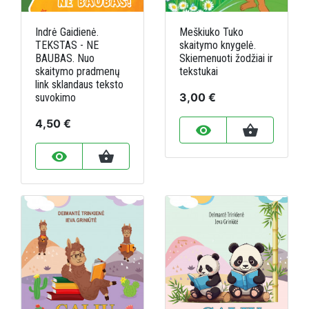
Indrė Gaidienė.
Meškiuko Tuko
TEKSTAS - NE
skaitymo knygelė.
BAUBAS. Nuo
Skiemenuoti žodžiai ir
skaitymo pradmenų
tekstukai
link sklandaus teksto
3,00 €
suvokimo
4,50 €
remove_red_eye
shopping_basket
remove_red_eye
shopping_basket