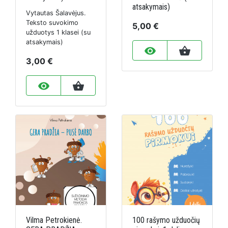
atsakymais)
Vytautas Šalavėjus.
Teksto suvokimo
5,00 €
užduotys 1 klasei (su
atsakymais)
remove_red_eye
shopping_basket
3,00 €
remove_red_eye
shopping_basket
Vilma Petrokienė.
100 rašymo užduočių