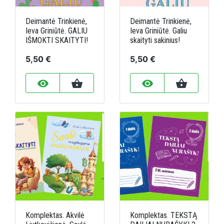
Deimantė Trinkienė,
Deimantė Trinkienė,
Ieva Griniūtė. GALIU
Ieva Griniūtė. Galiu
IŠMOKTI SKAITYTI!
skaityti sakinius!
5,50 €
5,50 €
remove_red_eye
shopping_basket
remove_red_eye
shopping_basket
Komplektas. Akvilė
Komplektas. TEKSTĄ