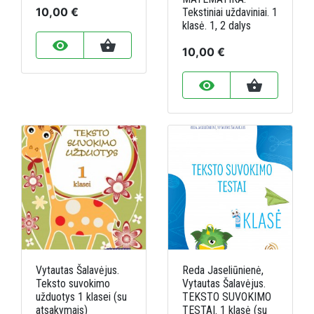
10,00 €
Tekstiniai uždaviniai. 1
klasė. 1, 2 dalys
remove_red_eye
shopping_basket
10,00 €
remove_red_eye
shopping_basket
Vytautas Šalavėjus.
Reda Jaseliūnienė,
Teksto suvokimo
Vytautas Šalavėjus.
užduotys 1 klasei (su
TEKSTO SUVOKIMO
atsakymais)
TESTAI. 1 klasė (su