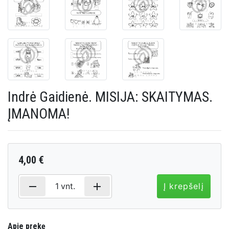
Indrė Gaidienė. MISIJA: SKAITYMAS.
ĮMANOMA!
4,00 €
remove
add
1
vnt.
Į krepšelį
Apie prekę