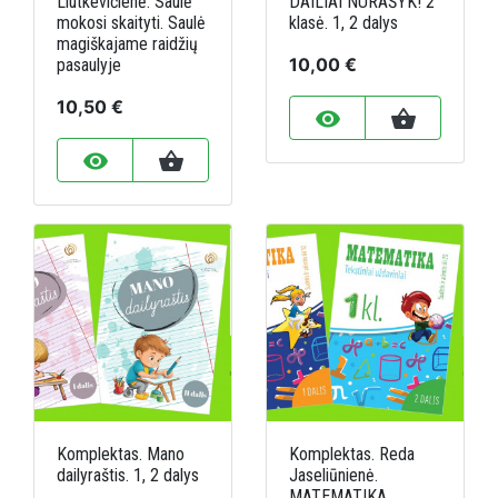
Liutkevičienė. Saulė
DAILIAI NURAŠYK! 2
mokosi skaityti. Saulė
klasė. 1, 2 dalys
magiškajame raidžių
10,00 €
pasaulyje
10,50 €
remove_red_eye
shopping_basket
remove_red_eye
shopping_basket
Komplektas. Mano
Komplektas. Reda
dailyraštis. 1, 2 dalys
Jaseliūnienė.
MATEMATIKA.