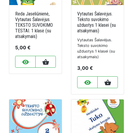
Reda Jaseliūnienė,
Vytautas Šalavėjus.
Vytautas Šalavėjus.
Teksto suvokimo
TEKSTO SUVOKIMO
užduotys 1 klasei (su
TESTAI. 1 klasė (su
atsakymais)
atsakymais)
Vytautas Šalavėjus.
Teksto suvokimo
5,00 €
užduotys 1 klasei (su
atsakymais)
remove_red_eye
shopping_basket
3,00 €
remove_red_eye
shopping_basket