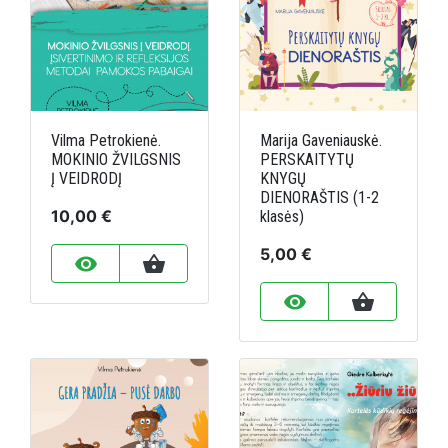
Vilma Petrokienė.
Marija Gaveniauskė.
MOKINIO ŽVILGSNIS
PERSKAITYTŲ
Į VEIDRODĮ
KNYGŲ
DIENORAŠTIS (1-2
10,00 €
klasės)
5,00 €
remove_red_eye
shopping_basket
remove_red_eye
shopping_basket