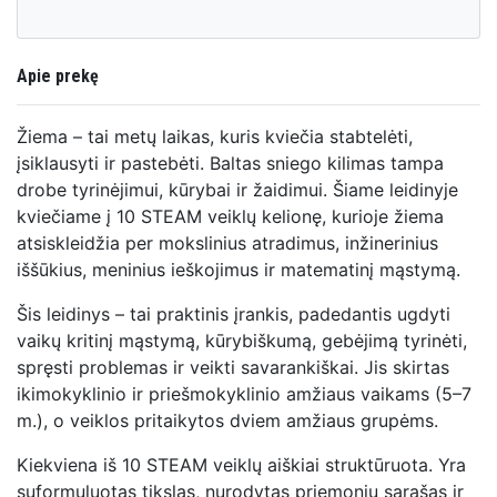
Apie prekę
Žiema – tai metų laikas, kuris kviečia stabtelėti,
įsiklausyti ir pastebėti. Baltas sniego kilimas tampa
drobe tyrinėjimui, kūrybai ir žaidimui. Šiame leidinyje
kviečiame į 10 STEAM veiklų kelionę, kurioje žiema
atsiskleidžia per mokslinius atradimus, inžinerinius
iššūkius, meninius ieškojimus ir matematinį mąstymą.
Šis leidinys – tai praktinis įrankis, padedantis ugdyti
vaikų kritinį mąstymą, kūrybiškumą, gebėjimą tyrinėti,
spręsti problemas ir veikti savarankiškai. Jis skirtas
ikimokyklinio ir priešmokyklinio amžiaus vaikams (5–7
m.), o veiklos pritaikytos dviem amžiaus grupėms.
Kiekviena iš 10 STEAM veiklų aiškiai struktūruota. Yra
suformuluotas tikslas, nurodytas priemonių sąrašas ir