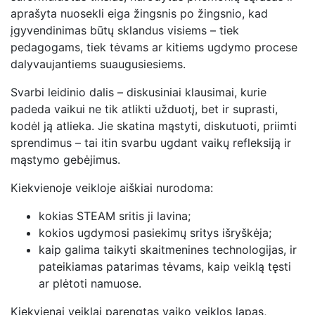
aprašyta nuosekli eiga žingsnis po žingsnio, kad
įgyvendinimas būtų sklandus visiems – tiek
pedagogams, tiek tėvams ar kitiems ugdymo procese
dalyvaujantiems suaugusiesiems.
Svarbi leidinio dalis – diskusiniai klausimai, kurie
padeda vaikui ne tik atlikti užduotį, bet ir suprasti,
kodėl ją atlieka. Jie skatina mąstyti, diskutuoti, priimti
sprendimus – tai itin svarbu ugdant vaikų refleksiją ir
mąstymo gebėjimus.
Kiekvienoje veikloje aiškiai nurodoma:
kokias STEAM sritis ji lavina;
kokios ugdymosi pasiekimų sritys išryškėja;
kaip galima taikyti skaitmenines technologijas, ir
pateikiamas patarimas tėvams, kaip veiklą tęsti
ar plėtoti namuose.
Kiekvienai veiklai parengtas vaiko veiklos lapas,