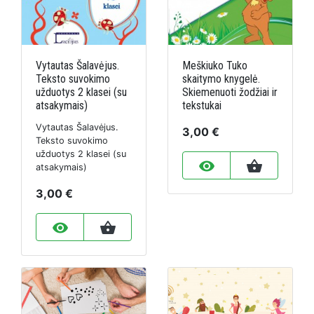
Vytautas Šalavėjus.
Meškiuko Tuko
Teksto suvokimo
skaitymo knygelė.
užduotys 2 klasei (su
Skiemenuoti žodžiai ir
atsakymais)
tekstukai
Vytautas Šalavėjus.
3,00 €
Teksto suvokimo
užduotys 2 klasei (su
remove_red_eye
shopping_basket
atsakymais)
3,00 €
remove_red_eye
shopping_basket