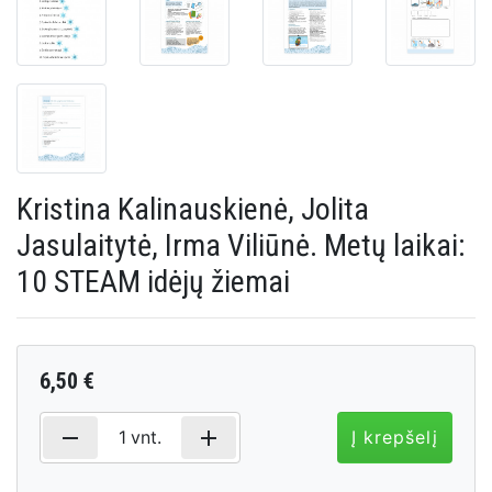
Kristina Kalinauskienė, Jolita
Jasulaitytė, Irma Viliūnė. Metų laikai:
10 STEAM idėjų žiemai
6,50 €
remove
add
1
vnt.
Į krepšelį