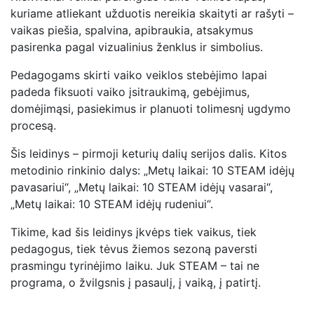
kuriame atliekant užduotis nereikia skaityti ar rašyti –
vaikas piešia, spalvina, apibraukia, atsakymus
pasirenka pagal vizualinius ženklus ir simbolius.
Pedagogams skirti vaiko veiklos stebėjimo lapai
padeda fiksuoti vaiko įsitraukimą, gebėjimus,
domėjimąsi, pasiekimus ir planuoti tolimesnį ugdymo
procesą.
Šis leidinys – pirmoji keturių dalių serijos dalis. Kitos
metodinio rinkinio dalys: „Metų laikai: 10 STEAM idėjų
pavasariui“, „Metų laikai: 10 STEAM idėjų vasarai“,
„Metų laikai: 10 STEAM idėjų rudeniui“.
Tikime, kad šis leidinys įkvėps tiek vaikus, tiek
pedagogus, tiek tėvus žiemos sezoną paversti
prasmingu tyrinėjimo laiku. Juk STEAM – tai ne
programa, o žvilgsnis į pasaulį, į vaiką, į patirtį.