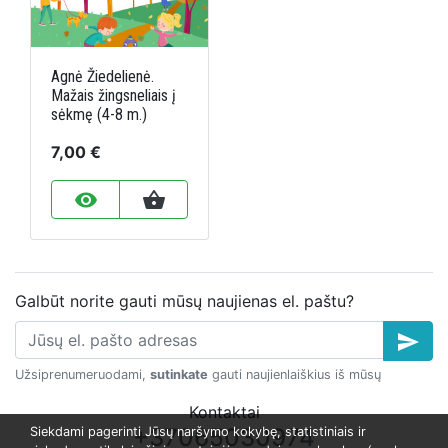
Agnė Žiedelienė.
Mažais žingsneliais į
sėkmę (4-8 m.)
7,00 €
remove_red_eye
shopping_basket
Galbūt norite gauti mūsų naujienas el. paštu?
send
Užsiprenumeruodami,
sutinkate
gauti naujienlaiškius iš mūsų
Kontaktai
+37065030974
Siekdami pagerinti Jūsų naršymo kokybę, statistiniais ir