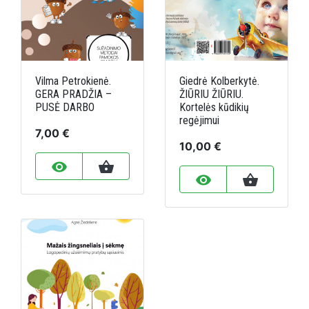
Vilma Petrokienė.
Giedrė Kolberkytė.
GERA PRADŽIA –
ŽIŪRIU ŽIŪRIU.
PUSĖ DARBO
Kortelės kūdikių
regėjimui
7,00 €
10,00 €
remove_red_eye
shopping_basket
remove_red_eye
shopping_basket