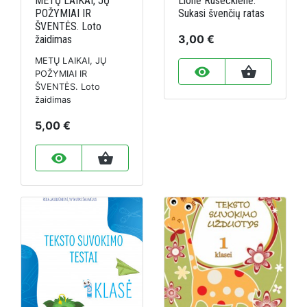
METŲ LAIKAI, JŲ
Lionė Ruseckienė.
POŽYMIAI IR
Sukasi švenčių ratas
ŠVENTĖS. Loto
3,00 €
žaidimas
METŲ LAIKAI, JŲ
remove_red_eye
shopping_basket
POŽYMIAI IR
ŠVENTĖS. Loto
žaidimas
5,00 €
remove_red_eye
shopping_basket