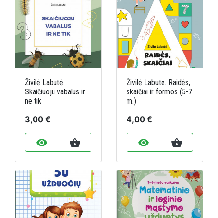
Živilė Labutė.
Živilė Labutė. Raidės,
Skaičiuoju vabalus ir
skaičiai ir formos (5-7
ne tik
m.)
3,00 €
4,00 €
remove_red_eye
shopping_basket
remove_red_eye
shopping_basket