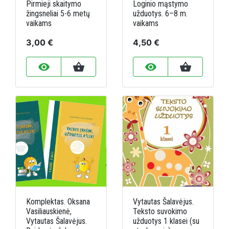
Pirmieji skaitymo
Loginio mąstymo
žingsneliai 5-6 metų
užduotys. 6–8 m.
vaikams
vaikams
3,00 €
4,50 €
remove_red_eye
shopping_basket
remove_red_eye
shopping_basket
Komplektas. Oksana
Vytautas Šalavėjus.
Vasiliauskienė,
Teksto suvokimo
Vytautas Šalavėjus.
užduotys 1 klasei (su