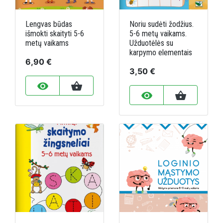
Lengvas būdas
Noriu sudėti žodžius.
išmokti skaityti 5-6
5-6 metų vaikams.
metų vaikams
Užduotėlės su
karpymo elementais
6,90 €
3,50 €
remove_red_eye
shopping_basket
remove_red_eye
shopping_basket