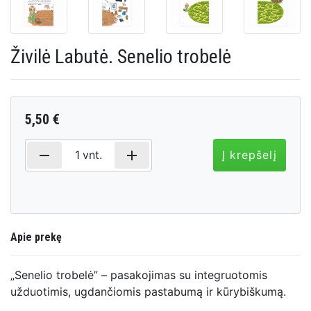
Živilė Labutė. Senelio trobelė
5,50 €
remove
add
1
vnt.
Į krepšelį
Apie prekę
„Senelio trobelė” – pasakojimas su integruotomis
užduotimis, ugdančiomis pastabumą ir kūrybiškumą.