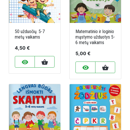
50 užduočių. 5-7
Matematinio ir loginio
metų vaikams
mąstymo užduotys 5-
6 metų vaikams
4,50 €
5,00 €
remove_red_eye
shopping_basket
remove_red_eye
shopping_basket