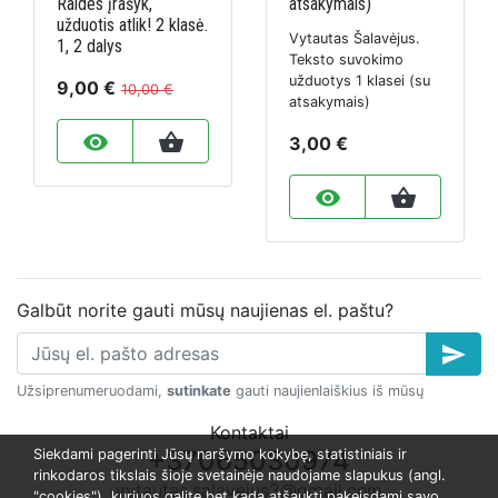
Raides įrašyk,
atsakymais)
užduotis atlik! 2 klasė.
Vytautas Šalavėjus.
1, 2 dalys
Teksto suvokimo
užduotys 1 klasei (su
9,00 €
10,00 €
atsakymais)
remove_red_eye
shopping_basket
3,00 €
remove_red_eye
shopping_basket
Galbūt norite gauti mūsų naujienas el. paštu?
send
Užsiprenumeruodami,
sutinkate
gauti naujienlaiškius iš mūsų
Kontaktai
+37065030974
Siekdami pagerinti Jūsų naršymo kokybę, statistiniais ir
rinkodaros tikslais šioje svetainėje naudojame slapukus (angl.
vytautas.salavejus3@gmail.com
"cookies"), kuriuos galite bet kada atšaukti pakeisdami savo